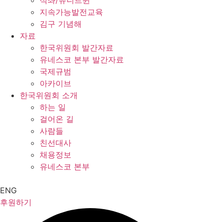
석좌/유니트윈
지속가능발전교육
김구 기념해
자료
한국위원회 발간자료
유네스코 본부 발간자료
국제규범
아카이브
한국위원회 소개
하는 일
걸어온 길
사람들
친선대사
채용정보
유네스코 본부
ENG
후원하기