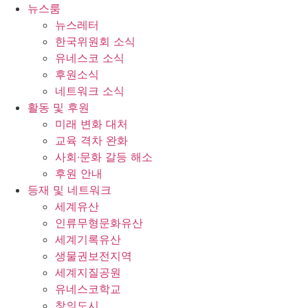
콘
뉴스룸
텐
뉴스레터
츠
한국위원회 소식
로
유네스코 소식
건
후원소식
너
네트워크 소식
뛰
활동 및 후원
기
미래 변화 대처
교육 격차 완화
사회∙문화 갈등 해소
후원 안내
등재 및 네트워크
세계유산
인류무형문화유산
세계기록유산
생물권보전지역
세계지질공원
유네스코학교
창의도시