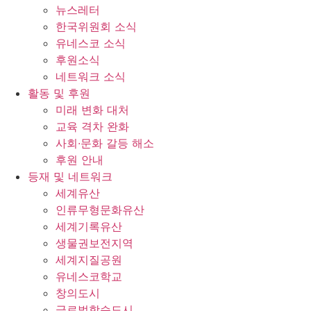
뉴스레터
한국위원회 소식
유네스코 소식
후원소식
네트워크 소식
활동 및 후원
미래 변화 대처
교육 격차 완화
사회∙문화 갈등 해소
후원 안내
등재 및 네트워크
세계유산
인류무형문화유산
세계기록유산
생물권보전지역
세계지질공원
유네스코학교
창의도시
글로벌학습도시