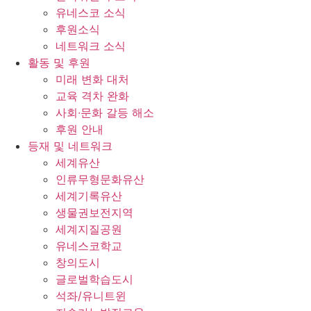
유네스코 소식
후원소식
네트워크 소식
활동 및 후원
미래 변화 대처
교육 격차 완화
사회∙문화 갈등 해소
후원 안내
등재 및 네트워크
세계유산
인류무형문화유산
세계기록유산
생물권보전지역
세계지질공원
유네스코학교
창의도시
글로벌학습도시
석좌/유니트윈