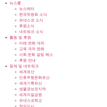
콘
뉴스룸
텐
뉴스레터
츠
한국위원회 소식
로
유네스코 소식
건
후원소식
너
네트워크 소식
뛰
활동 및 후원
기
미래 변화 대처
교육 격차 완화
사회∙문화 갈등 해소
후원 안내
등재 및 네트워크
세계유산
인류무형문화유산
세계기록유산
생물권보전지역
세계지질공원
유네스코학교
창의도시